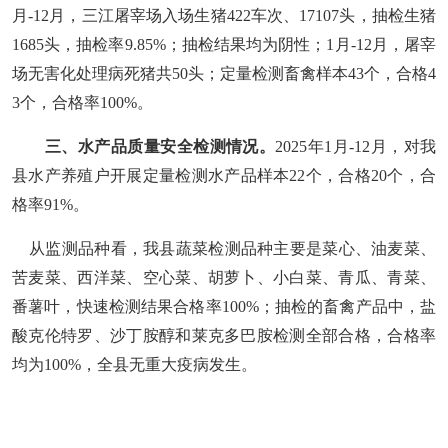
月-12月
，三江
屠宰
场
入场生猪
422车次、17107头，
抽检生猪
1685
头
，抽检率
9.85%；
抽检结果
均为阴性
；
1月-
12
月，屠宰
场无害化处理病死猪共
50
头；
定量检测畜禽样本
43个，
合格
4
3
个，
合格率
100%。
三、
水
产品质量安全
检测
情况
。
2025年
1月-12月，
对我
县水产养殖户开展
定量检
测
水
产品
样本
22个，
合格
20
个，
合
格率
91%。
从监测品种看，
我县蔬菜
检测
品种主要是
菜心、油麦菜、
苦麦菜、西洋菜、
空心菜、胡萝卜、小白菜、青瓜、青菜、
番薯叶
，快速检测结果合格率
100%
；抽检的畜禽产品中，盐
酸克伦特罗、沙丁胺醇和莱克多巴胺
检测
全部合格，合格率
均
为
100%
，
全县
无
重大疫病
发生
。