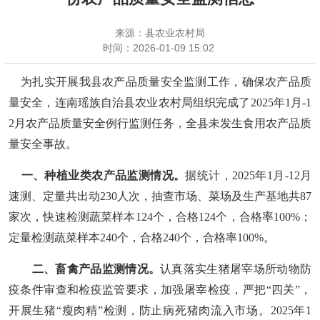
来源：县农业农村局
时间：
2026-01-09 15:02
为扎实开展我县农产品质量安全监测工作，确保农产品质
量安全
，
连南瑶族自治县
农业
农村
局组织完成了
2025
年
1月-1
2月
农产品质量安全例行监测
任务，全县未发生食用农产品质
量安全事故
。
一、
种植业类农产品
监测
情况
。
据统计
，
2025年
1月-12月
速测、定量
共
出动
230
人
次，
抽查
市场、菜场及生产基地共
87
家
次
，
快速
检
测
蔬菜
样本
124
个，合格
124
个，合格率
100
%
；
定量
检测蔬菜样本
240个，
合格
240
个，
合格率
100%。
二、畜禽产品
监
测情况。
认真
落实
生
猪屠宰场所动物防
疫条件
审查和
检疫监管
要求
，加强屠宰检疫，严把
“四关”，
开展生猪
“瘦肉精”
检测，
防止病死猪肉流入市场
。
2025
年
1