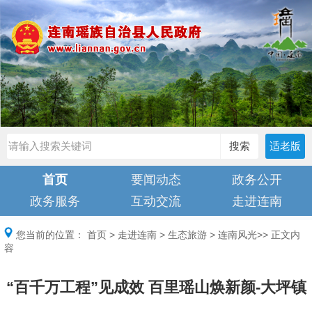
搜索
适老版
首页
要闻动态
政务公开
政务服务
互动交流
走进连南
您当前的位置：
首页
>
走进连南
>
生态旅游
>
连南风光
>> 正文内
容
“百千万工程”见成效 百里瑶山焕新颜-大坪镇