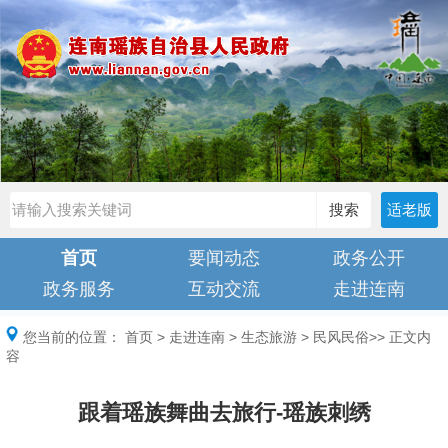
搜索
适老版
首页
要闻动态
政务公开
政务服务
互动交流
走进连南
您当前的位置：
首页
>
走进连南
>
生态旅游
>
民风民俗
>> 正文内
容
跟着瑶族舞曲去旅行-瑶族刺绣