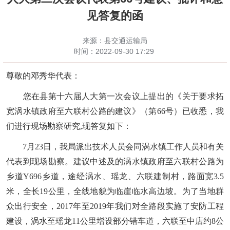
见答复的函
来源：县交通运输局
时间：
2022-09-30 17:29
尊敬的邓秀华代表
：
您在县第十六届人大第一次会议上
提出的《关于要求拓
宽涡水镇政府至六联村公路的建议》
（第
66号）
已收悉，我
们进行现场勘察研究
,现答复如下：
7月23日，我局派出技术人员会同涡水镇工作人员和有关
代表到现场勘察。建议中述及的
涡水镇政府至六联村公路为
乡道
Y696乡道，途经涡水、瑶龙、六联建制村，路面宽3.5
米，全长19公里，全线地貌为临崖临水高边坡。为了当地群
众出行安全，2017年至2019年我们对全路段实施了安防工程
建设，涡水至瑶龙11公里增设部分错车道，六联至中店约8公