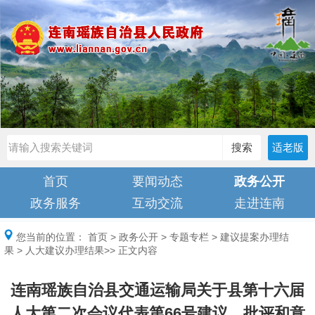
搜索
适老版
首页
要闻动态
政务公开
政务服务
互动交流
走进连南
您当前的位置：
首页
>
政务公开
>
专题专栏
>
建议提案办理结
果
>
人大建议办理结果
>> 正文内容
连南瑶族自治县交通运输局关于县第十六届
人大第二次会议代表第66号建议、批评和意