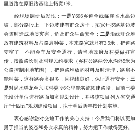
里道路在原旧路基础上拓宽1米。
经现场调研后发现：
一是
Y696乡道全线临崖临水高边
坡，部分路段上、下边坡建有群众房子，拓宽开挖路基边坡
会随时造成地质灾害，危及群众生命安全；
二是
沿线群众堆
放有建筑材料及占路肩种菜，本来路宽就只有
3.5米，把道路
变窄了，不能会车及安全通行，请当地政府及村委做好宣
传，按照路长制及村规民约要求（乡村公路两旁水沟外5米为
公路控制用地范围），把道路堆放的材料及时清理，路肩不
能种菜，这样路会宽很多，且视线良好，保证通行安全；
三
是
对涡水瑶龙至六联村委段
6公里能实施拓建路段，目前已委
托设计单位进行路面加宽规划设计，并将该项目列入省交通
厅“十四五”规划建设项目，拟于明后两年按计划实施。
衷心感谢
您
对交通工作的关心支持
！今后我们将以更加
勇于担当的姿态和务实求真的精神，努力把工作做得更好。