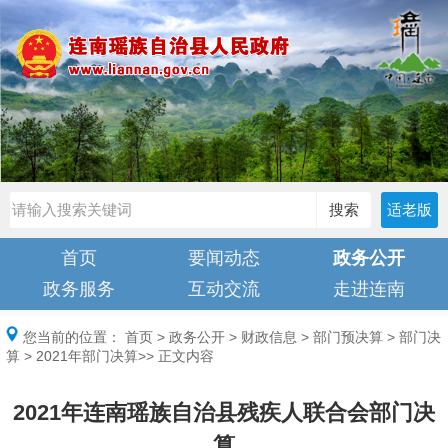
搜索
适老版
首页
要闻动态
政务公开
政务服务
互动交流
走进连南
您当前的位置：
首页
>
政务公开
>
财政信息
>
部门预决算
>
部门决
算
>
2021年部门决算
>> 正文内容
2021年连南瑶族自治县残疾人联合会部门决
算