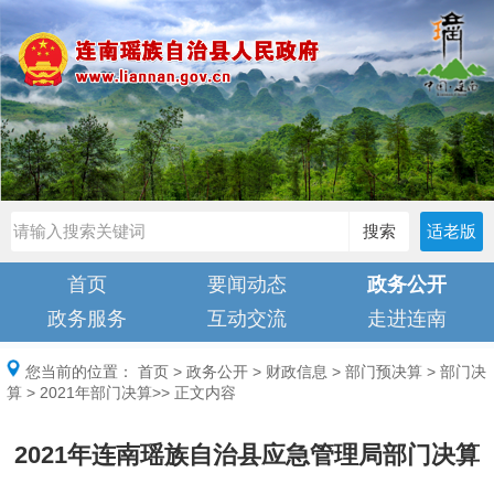
搜索
适老版
首页
要闻动态
政务公开
政务服务
互动交流
走进连南
您当前的位置：
首页
>
政务公开
>
财政信息
>
部门预决算
>
部门决
算
>
2021年部门决算
>> 正文内容
2021年连南瑶族自治县应急管理局部门决算