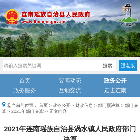
搜索
适老版
首页
要闻动态
政务公开
政务服务
互动交流
走进连南
您当前的位置：
首页
>
政务公开
>
财政信息
>
部门预决算
>
部门决
算
>
2021年部门决算
>> 正文内容
2021年连南瑶族自治县涡水镇人民政府部门
决算