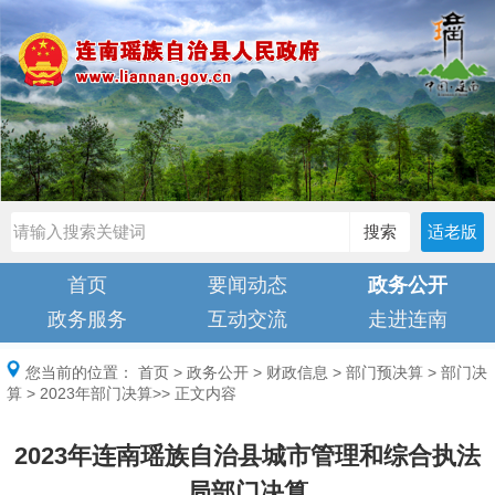
搜索
适老版
首页
要闻动态
政务公开
政务服务
互动交流
走进连南
您当前的位置：
首页
>
政务公开
>
财政信息
>
部门预决算
>
部门决
算
>
2023年部门决算
>> 正文内容
2023年连南瑶族自治县城市管理和综合执法
局部门决算