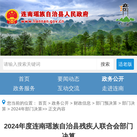
搜索
适老版
首页
要闻动态
政务公开
政务服务
互动交流
走进连南
您当前的位置：
首页
>
政务公开
>
财政信息
>
部门预决算
>
部门决
算
>
2024年部门决算
>> 正文内容
2024年度连南瑶族自治县残疾人联合会部门
决算