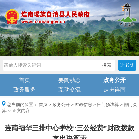
搜索
适老版
首页
要闻动态
政务公开
政务服务
互动交流
走进连南
您当前的位置：
首页
>
政务公开
>
财政信息
>
部门预决算
>
部门决
算
>> 正文内容
连南福华三排中心学校“三公经费”财政拨款
支出决算表