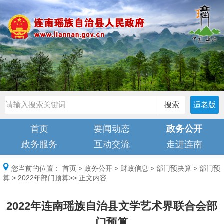
搜索
适老版
首页
要闻动态
政务公开
政务服务
互动交流
走进连南
您当前的位置：
首页
>
政务公开
>
财政信息
>
部门预决算
>
部门预
算
>
2022年部门预算
>> 正文内容
2022年连南瑶族自治县文学艺术界联合会部
门预算