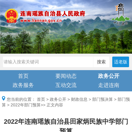
搜索
适老版
首页
要闻动态
政务公开
政务服务
互动交流
走进连南
您当前的位置：
首页
>
政务公开
>
财政信息
>
部门预决算
>
部门预
算
>
2022年部门预算
>> 正文内容
2022年连南瑶族自治县田家炳民族中学部门
预算