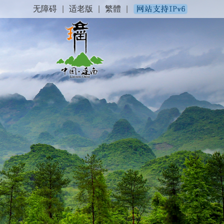
无障碍
|
适老版
|
繁體
|