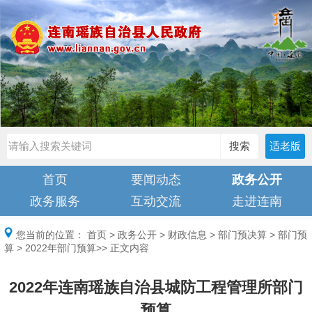
搜索
适老版
首页
要闻动态
政务公开
政务服务
互动交流
走进连南
您当前的位置：
首页
>
政务公开
>
财政信息
>
部门预决算
>
部门预
算
>
2022年部门预算
>> 正文内容
2022年连南瑶族自治县城防工程管理所部门
预算