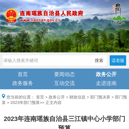
搜索
适老版
首页
要闻动态
政务公开
政务服务
互动交流
走进连南
您当前的位置：
首页
>
政务公开
>
财政信息
>
部门预决算
>
部门预
算
>
2023年部门预算
>> 正文内容
2023年连南瑶族自治县三江镇中心小学部门
预算