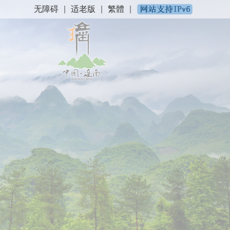
无障碍
|
适老版
|
繁體
|