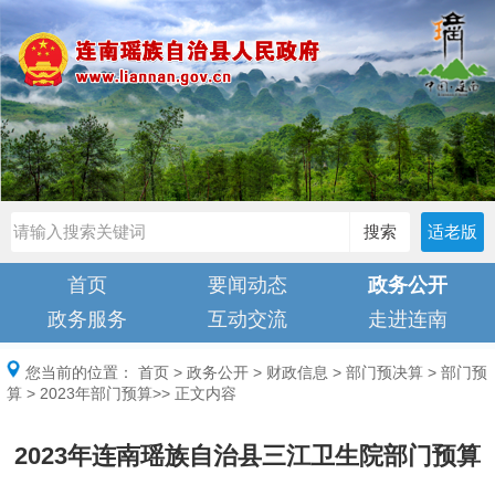
搜索
适老版
首页
要闻动态
政务公开
政务服务
互动交流
走进连南
您当前的位置：
首页
>
政务公开
>
财政信息
>
部门预决算
>
部门预
算
>
2023年部门预算
>> 正文内容
2023年连南瑶族自治县三江卫生院部门预算