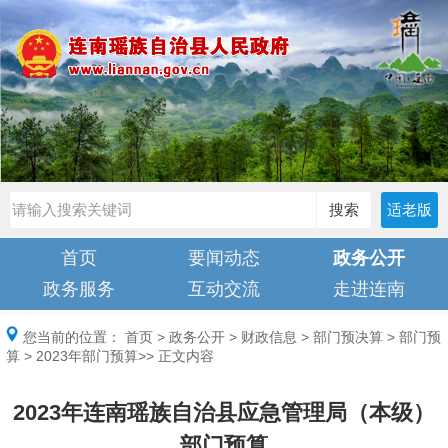
搜索
适老版
首页
要闻动态
政务公开
政务服务
互动交流
走进连南
您当前的位置：
首页
>
政务公开
>
财政信息
>
部门预决算
>
部门预
算
>
2023年部门预算
>> 正文内容
2023年连南瑶族自治县应急管理局（本级）
部门预算