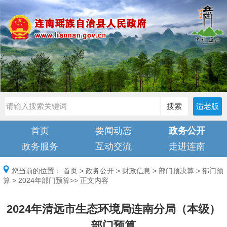
搜索
适老版
首页
要闻动态
政务公开
政务服务
互动交流
走进连南
您当前的位置：
首页
>
政务公开
>
财政信息
>
部门预决算
>
部门预
算
>
2024年部门预算
>> 正文内容
2024年清远市生态环境局连南分局（本级）
部门预算