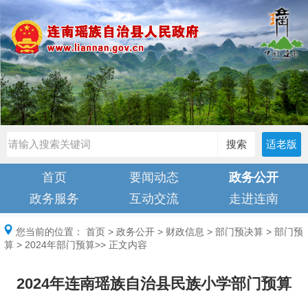
搜索
适老版
首页
要闻动态
政务公开
政务服务
互动交流
走进连南
您当前的位置：
首页
>
政务公开
>
财政信息
>
部门预决算
>
部门预
算
>
2024年部门预算
>> 正文内容
2024年连南瑶族自治县民族小学部门预算