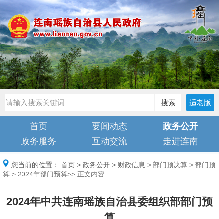
搜索
适老版
首页
要闻动态
政务公开
政务服务
互动交流
走进连南
您当前的位置：
首页
>
政务公开
>
财政信息
>
部门预决算
>
部门预
算
>
2024年部门预算
>> 正文内容
2024年中共连南瑶族自治县委组织部部门预
算