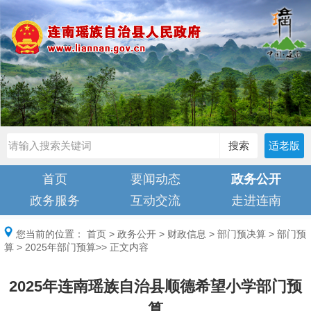
搜索
适老版
首页
要闻动态
政务公开
政务服务
互动交流
走进连南
您当前的位置：
首页
>
政务公开
>
财政信息
>
部门预决算
>
部门预
算
>
2025年部门预算
>> 正文内容
2025年连南瑶族自治县顺德希望小学部门预
算