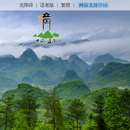
无障碍
|
适老版
|
繁體
|