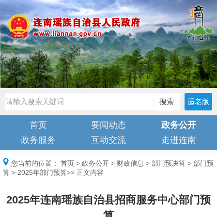
搜索
适老版
首页
要闻动态
政务公开
政务服务
互动交流
走进连南
您当前的位置：
首页
>
政务公开
>
财政信息
>
部门预决算
>
部门预
算
>
2025年部门预算
>> 正文内容
2025年连南瑶族自治县招商服务中心部门预
算