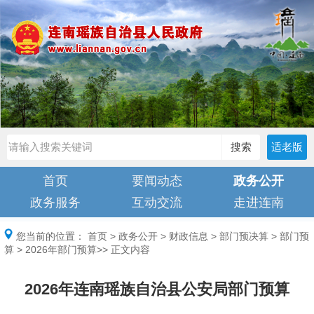
搜索
适老版
首页
要闻动态
政务公开
政务服务
互动交流
走进连南
您当前的位置：
首页
>
政务公开
>
财政信息
>
部门预决算
>
部门预
算
>
2026年部门预算
>> 正文内容
2026年连南瑶族自治县公安局部门预算