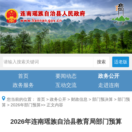
搜索
适老版
首页
要闻动态
政务公开
政务服务
互动交流
走进连南
您当前的位置：
首页
>
政务公开
>
财政信息
>
部门预决算
>
部门预
算
>
2026年部门预算
>> 正文内容
2026年连南瑶族自治县教育局部门预算