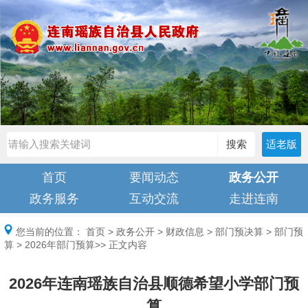
搜索
适老版
首页
要闻动态
政务公开
政务服务
互动交流
走进连南
您当前的位置：
首页
>
政务公开
>
财政信息
>
部门预决算
>
部门预
算
>
2026年部门预算
>> 正文内容
2026年连南瑶族自治县顺德希望小学部门预
算