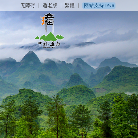
无障碍
|
适老版
|
繁體
|