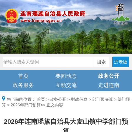
搜索
适老版
首页
要闻动态
政务公开
政务服务
互动交流
走进连南
您当前的位置：
首页
>
政务公开
>
财政信息
>
部门预决算
>
部门预
算
>
2026年部门预算
>> 正文内容
2026年连南瑶族自治县大麦山镇中学部门预
算