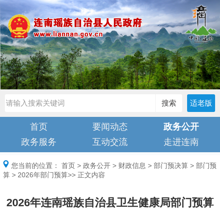
搜索
适老版
首页
要闻动态
政务公开
政务服务
互动交流
走进连南
您当前的位置：
首页
>
政务公开
>
财政信息
>
部门预决算
>
部门预
算
>
2026年部门预算
>> 正文内容
2026年连南瑶族自治县卫生健康局部门预算