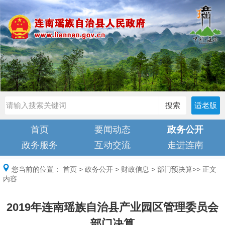
搜索
适老版
首页
要闻动态
政务公开
政务服务
互动交流
走进连南
您当前的位置：
首页
>
政务公开
>
财政信息
>
部门预决算
>> 正文
内容
2019年连南瑶族自治县产业园区管理委员会
部门决算