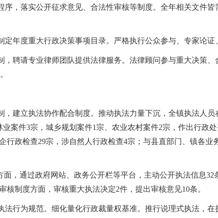
定程序，落实公开征求意见、合法性审核等制度。全年相关文件
，制定年度重大行政决策事项目录。严格执行公众参与、专家论证
制，聘请专业律师团队提供法律服务。法律顾问参与重大决策、合同
%。
机制，建立执法协作配合制度。推动执法力量下沉，全镇执法人员
林业案件3宗，城乡规划案件1宗、农业农村案件2宗，作出行政
企行政检查29宗，涉自然人行政检查4宗；与县直部门、镇各业
方面，通过政府网站、政务公开栏等平台，主动公开执法信息
3
审核制度方面，审核重大执法决定2件，提出审核意见10条。
定执法行为规范。细化量化行政裁量权基准。推行说理式执法，在