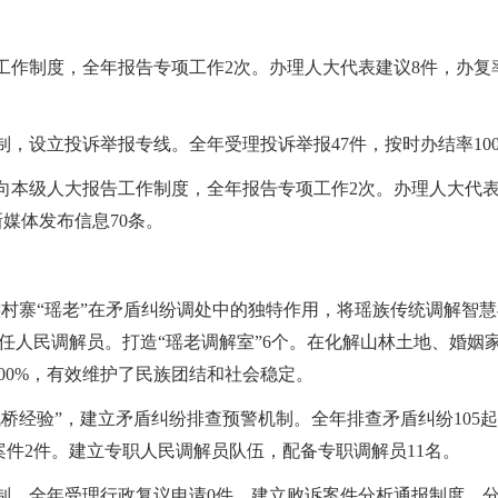
工作制度，全年报告专项工作2次。办理人大代表建议8件，办复率1
制，设立投诉举报专线。全年受理投诉举报47件，按时办结率10
向本级人大报告工作制度，全年报告专项工作2次。办理人大代表建
新媒体发布信息70条。
族村寨
“瑶老
”
在矛盾纠纷调处中的独特作用，将瑶族传统调解智慧
任人民调解员。打造“瑶老调解室
”
6个。在化解山林土地、婚姻
100%，有效维护了民族团结和社会稳定。
枫桥经验
”
，建立矛盾纠纷排查预警机制。全年排查矛盾纠纷
10
件2件。建立专职人民调解员队伍，配备专职调解员11名。
机制，全年受理行政复议申请0件，建立败诉案件分析通报制度，