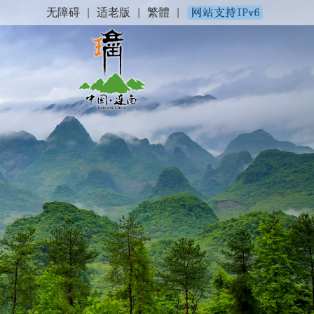
无障碍
|
适老版
|
繁體
|