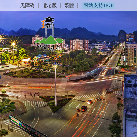
无障碍
|
适老版
|
繁體
|