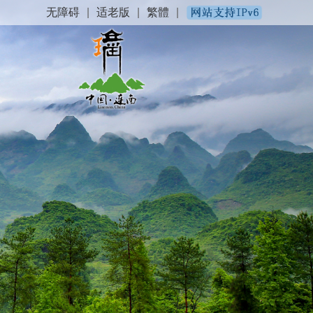
无障碍
|
适老版
|
繁體
|