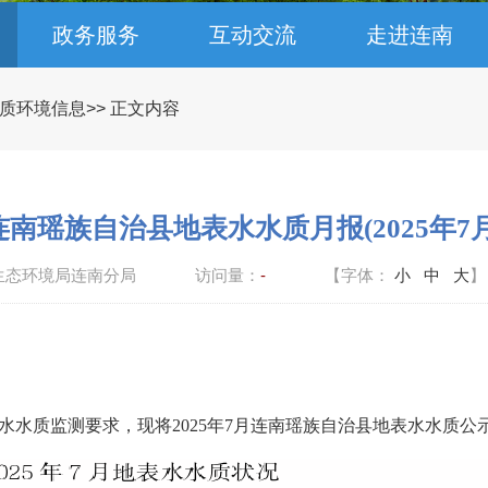
政务服务
互动交流
走进连南
质环境信息
>> 正文内容
连南瑶族自治县地表水水质月报(2025年7月
生态环境局连南分局
访问量：
-
【字体：
小
中
大
】
水
水质监测要求，现将
20
2
5
年
7
月
连南
瑶族自治
县
地表水
水质公