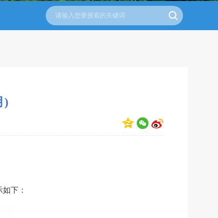
)
示如下：