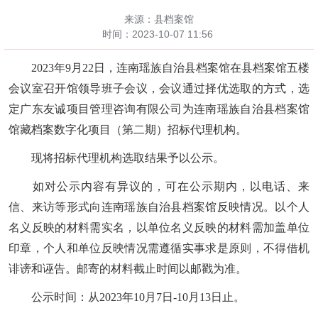
来源：县档案馆
时间：
2023-10-07 11:56
2023年9月22日，
连南瑶族自治县
档案馆
在县
档案馆五楼
会议
室
召开馆领导班子会议，会议
通过
择优选取
的方式
，
选
定
广东友诚项目管理咨询有限公司
为连南瑶族自治县
档案馆
馆藏档案数字化
项目（
第二期
）招标代理
机构
。
现将招标代理
机构选取
结果予以公示。
如对公示内容有异议的，可
在公示期内，
以电话、
来
信、来访
等形式向连南瑶族自治县
档案馆
反映情况。
以个人
名义反映的材料需实名，以单位名义反映的材料需加盖单位
印章，个人和单位反映情况需遵循实事求是原则，不得借机
诽谤和诬告。
邮寄的
材料
截止时间以邮戳为准。
公示
时
间：从
202
3
年
10
月
7
日
-
10
月
13
日止。