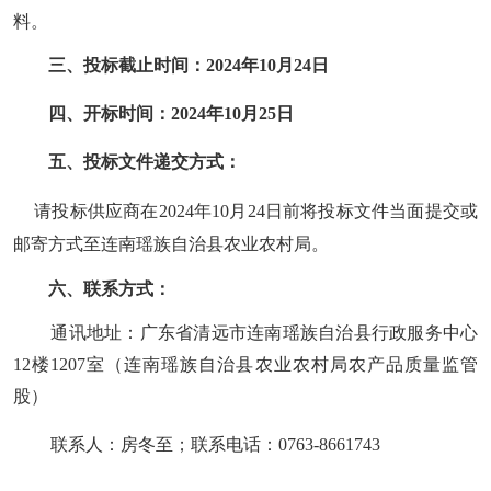
料。
三、
投标截止时间：
202
4
年
10
月
24
日
四、开标时间：
2024年10月25日
五、
投标文件递交方式：
请
投标供应商在2024年10月24日前
将投标文件
当面提交
或
邮寄方式
至
连南瑶族自治县农业农村局。
六、
联系方式：
通讯地址：
广东省
清远市连南瑶族自治县行政服务中心
12
楼
1207室（连南瑶族自治县农业农村局农产品质量监管
股）
联系人：
房冬至；
联系电话：
0763-8661743