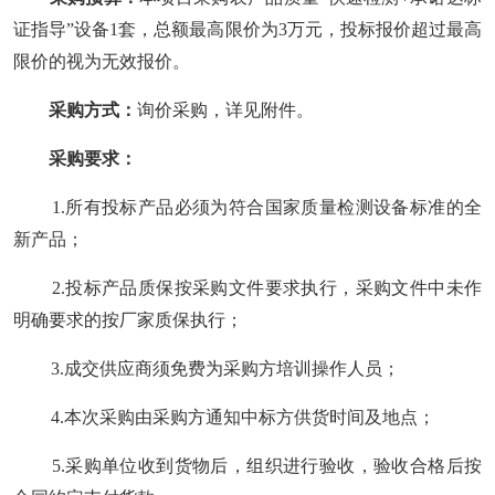
证指导”
设备
1
套，总额最高限价为
3
万元，投标报价超过最高
限价的视为无效报价。
采购方式：
询价采购，
详见
附件
。
采购
要求：
1
.
所有投标产品必须为符合国家质量检测设备标准的全
新产品
；
2
.
投标产品质保按采购文件要求执行，采购文件中未作
明确要求的按厂家质保执行
；
3
.
成交供应商须免费为采购方培训操作人员
；
4
.
本次采购由采购方通知中标方供货时间及地点
；
5
.
采购单位收到货物后，组织进行验收，验收合格后按