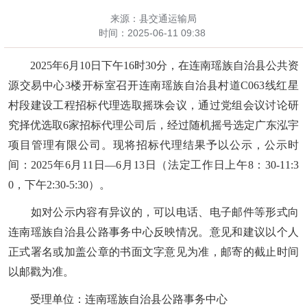
来源：县交通运输局
时间：
2025-06-11 09:38
202
5
年
6
月
10
日
下
午
16时30分，在连南瑶族自治县公共资
源交易中心3楼开标室召开连南瑶族自治县村道C063线红星
村段建设工程招标代理选取摇珠会议，通过党组会议讨论研
究择优选取6家招标代理公司后，经过随机摇号选定
广东泓宇
项目管理有限公司
。现将招标代理结果予以公示，公示时
间：
2025年6月11日
—
6
月
13
日（法定工作日上午
8：30-11:3
0，下午2:30-5:30）。
如对公示内容有异议的，可以电话、电子邮件等形式向
连南瑶族自治县
公路事务中心
反映情况。意见和建议以个人
正式署名或加盖公章的书面文字意见为准，邮寄的截止时间
以邮戳为准。
受理单位：连南瑶族自治县
公路事务中心