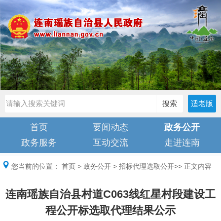
搜索
适老版
首页
要闻动态
政务公开
政务服务
互动交流
走进连南
您当前的位置：
首页
>
政务公开
>
招标代理选取公开
>> 正文内容
连南瑶族自治县村道C063线红星村段建设工
程公开标选取代理结果公示