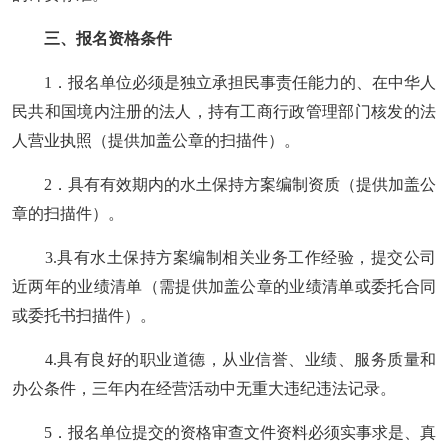
三
、报名资格条件
1．
报名单位
必须是独立承担民事责任能力的、在中华人
民共和国境内注册的法人，持有工商行政管理部门核发的法
人营业执照（
提供加盖公章的扫描件
）
。
2．
具
有有效期内的水土保持方案编制资质
（
提供加盖公
章的扫描件
）
。
3.具有水土保持方案编制相关业务工作经验，提交公司
近两年的业绩清单
（
需提供
加盖公章的业绩清单或
委托合同
或委托书
扫描件
）
。
4.具有良好的职业道德，从业信誉、业绩、服务质量和
办公条件，三年内在经营活动中无重大违纪违法记录。
5
．
报名单位
提交
的资格审查文件资料必须实事求是、真