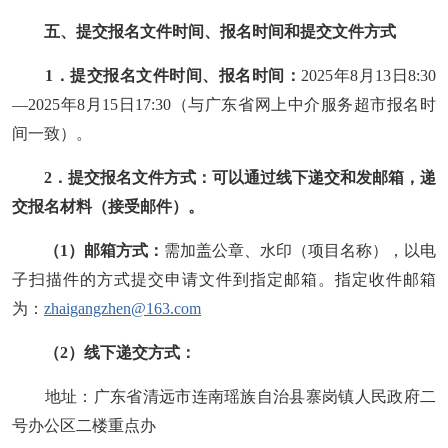
五
、
提交
报名文件
时间、报名时间和提交文件方式
1
．
提交
报名文件
时间、报名时间：
2025年8月13日8:30
—2025年8月15日17:30
（与
广东省网上中介服务超市报名时
间一致
）
。
2
．
提交
报名文件
方式：可以通过线下递交和发邮箱，递
交报名材料（接受邮件）。
（
1）邮箱方式：
需加盖公章、水印（项目名称），以电
子扫描件的方式提交申请文件到指定邮箱。指定收件邮箱
为：
zhaigangzhen@163.com
（
2）线下递交方式：
地址：
广东省清远市连南瑶族自治县寨岗镇人民政府二
号办公区二楼重点办