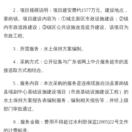
2．项目
规模说明
：项目建安费约
1577万元
。建设地点，
寨岗镇。项目建设内容为：
①城北新区市政设施建设
；
②镇
内市政道路建设
；
③镇区公共设施改造提升建设。该项目为
市政工程。
3
．
所需服务：水土保持方案编制。
4
．
采购方式：公开征集与广东省网上中介服务超市的直
接选取方式相结合。
5
．
服务
内容：本次采购的服务是
连南瑶族自治县寨岗镇
县域副中心基础设施建设项目（市政基础设施建设工程）
的
水土保持方案报告表编制服务
，编制相关报告等，并经上级
部门审批通过
。
6
．
服务金额：
费用不得超过水利部保监
[2005]22号文件
的计费标准
。