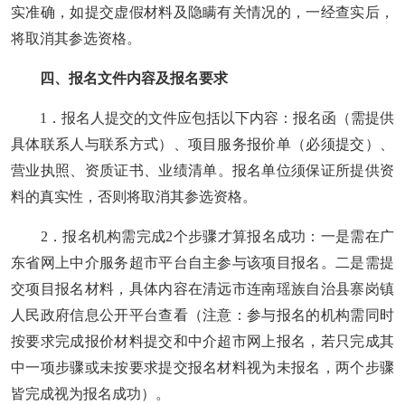
实准确，如提交虚假材料及隐瞒有关情况的，一经查实后，
将取消其参选资格
。
四
、报名文件内容及报名要求
1．报名人
提交
的文件应包括以下内容：报名函
（需提供
具体联系人与联系方式）、项目服务报价单（必须提交）
、
营业执照、资质证书
、
业绩清单
。报名单位须保证所提供资
料的真实性，否则将取消其参选资格。
2
．
报名机构需完成
2个步骤才算报名
成功：
一是需在广
东省网上中介服务超市平台自主参与该项目报名
。
二是需
提
交
项目
报名材料
，具体内容在清远市连南瑶族自治县寨岗镇
人民政府信息公开平台查看
（
注意：参与报名的机构需同时
按要求完成报价材料提交和中介超市网上报名，若只完成其
中一项步骤或未按要求提交报名材料视为未报名，两个步骤
皆完成视为报名成功
）。