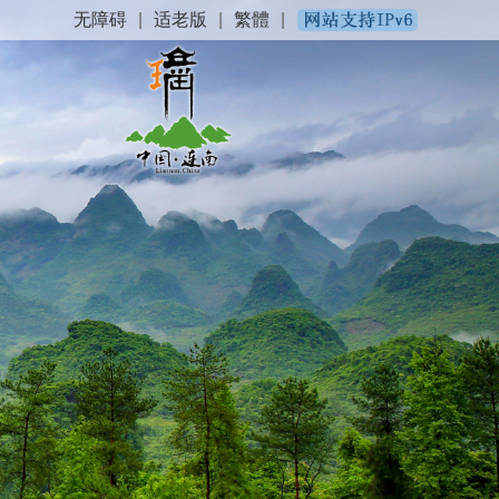
无障碍
|
适老版
|
繁體
|