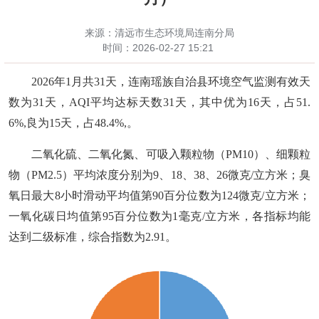
来源：清远市生态环境局连南分局
时间：
2026-02-27 15:21
202
6
年
1
月共
31
天，连南瑶族自治县环境空气监测有效天
数为
31
天，
AQI平均达标天数
31
天，其中优为
16
天，占
51.
6
%,良为
15
天，占
48.4
%
,
。
二氧化硫、二氧化氮、可吸入颗粒物（
PM10）、细颗粒
物（PM2.5）平均浓度分别为9、
18
、
38
、
26
微克
/立方米；臭
氧日最大8小时滑动平均值第90百分位数为1
24
微克
/立方米；
一氧化碳日均值第95百分位数为1毫克/立方米，各指标均能
达到二级标准，综合指数为
2.91
。