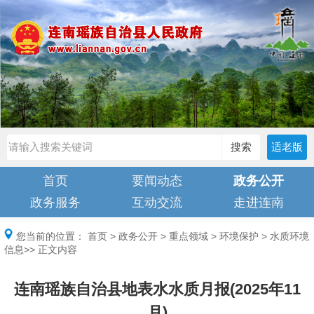
搜索
适老版
首页
要闻动态
政务公开
政务服务
互动交流
走进连南
您当前的位置：
首页
>
政务公开
>
重点领域
>
环境保护
>
水质环境
信息
>> 正文内容
连南瑶族自治县地表水水质月报(2025年11
月)