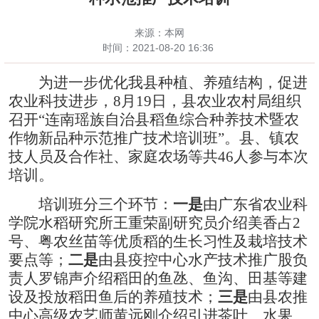
来源：本网
时间：
2021-08-20 16:36
为进一步优化我县
种植
、
养殖
结构
，促进
农业科技进步，
8月19日，县农业农村局组织
召开“连南瑶族自治县
稻鱼综合种养技术暨农
作物新品种示范推广技术培训班
”。
县、镇农
技人员及合作社、家庭农场等共
46人参与本次
培训。
培训班分三个环节：
一是
由广东省农业科
学院水稻研究所王重荣副研究员介绍美香占
2
号、粤农丝苗等优质稻的生长习性及栽培
技术
要点等；
二是
由县疫控中心水产技术推广股负
责人罗锦声介绍稻田的鱼氹、鱼沟、田基等建
设及投放稻田鱼后的养殖技术；
三是
由县农推
中心高级农艺师黄远刚介绍引进茶叶、水果、