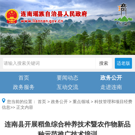
搜索
适老版
首页
要闻动态
政务公开
政务服务
互动交流
走进连南
您当前的位置：
首页
>
政务公开
>
重点领域
>
科技管理和项目经费
信息
>> 正文内容
连南县开展稻鱼综合种养技术暨农作物新品
种示范推广技术培训