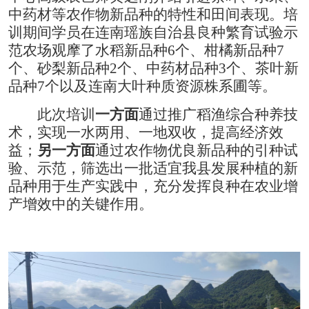
中药材等农作物新品种的特性和田间表现。
培
训期间学员在连南瑶族自治县良种繁育试验示
范农场观摩了
水稻新品种
6个、柑橘新品种7
个、砂梨新品种2个、中药材品种3个、茶叶新
品种7个
以及
连南大叶种质资源株系圃等
。
此次培训
一方面
通过推广
稻渔综合种养技
术，
实现一水两用、一地双收
，
提高经济效
益；
另一方面
通过农作物优良新品种的引种试
验、示范，筛选出一批适宜我县发展种植的新
品种用于生产实践中，充分发挥良种在农业增
产增效中的关键作用。