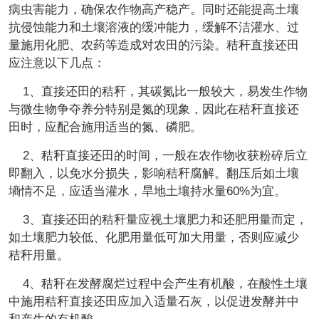
病虫害能力，确保农作物高产稳产。同时还能提高土壤
抗侵蚀能力和土壤溶液的缓冲能力，缓解不洁灌水、过
量施用化肥、农药等造成对农田的污染。秸秆直接还田
应注意以下几点：
1、直接还田的秸秆，其碳氮比一般较大，易发生作物
与微生物争夺养分特别是氮的现象，因此在秸秆直接还
田时，应配合施用适当的氮、磷肥。
2、秸秆直接还田的时间，一般在农作物收获粉碎后立
即翻入，以免水分损失，影响秸秆腐解。翻压后如土壤
墒情不足，应适当灌水，旱地土壤持水量60%为宜。
3、直接还田的秸秆量应视土壤肥力和还肥用量而定，
如土壤肥力较低、化肥用量低可加大用量，否则应减少
秸秆用量。
4、秸秆在发酵腐烂过程中会产生有机酸，在酸性土壤
中施用秸秆直接还田应加入适量石灰，以促进发酵并中