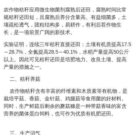
农作物秸秆应用微生物菌剂腐熟后还田，腐熟时间比常
规秸秆还田短，且腐熟后养分含量高、有益细菌多，土
壤疏松透气，团粒结构多，易耕作，有利后茬作物生
长，是一项前景广阔的新技术。
实验证明，连续三年秸秆直接还田：土壤有机质提高17.5
～28.7%，全氮提高28.5～40.1%，水稻产量提高50公斤
以上。因此可见秸秆还田是培肥地力、改良土壤、提高
产量的措施之一。
二、秸秆养菇
农作物秸秆含有丰富的纤维素和木质素等有机物，是
栽培平菇、香菇、金针菇、鸡腿菇等食用菌的好材料。
同时，生产鲜菇后剩余的蘑菇糠是一种带菇香味的富含
营养的菌体蛋白饲料，也可作为优质有机肥还田。
三、生产沼气