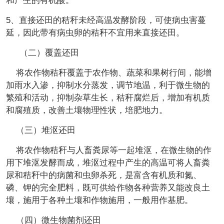
和产生的有机酸。
5、直接还田的秸秆未经高温发酵阶段，可使病虫害蔓
延，因此带有病虫卵的秸秆不宜用来直接还田。
（二）覆盖还田
将农作物秸秆覆盖于农作物、蔬菜和果树行间，能增
加雨水入渗，抑制水分蒸发，调节地温，利于微生物的
繁殖和活动，抑制杂草生长，秸秆腐烂后，增加有机质
和腐殖质，改善土壤物理性状，培肥地力。
（三）堆沤还田
将农作物秸秆与人畜粪尿等一起堆沤，在微生物的作
用下堆沤发酵而成，堆沤过程中产生的高温可将人畜粪
尿和秸秆中的病菌和虫卵杀死，是富含有机质和氮、
磷、钾的完全肥料，既可供给作物各种营养又能改良土
壤，施用于各种土壤和作物施用，一般用作基肥。
（四）微生物菌剂还田