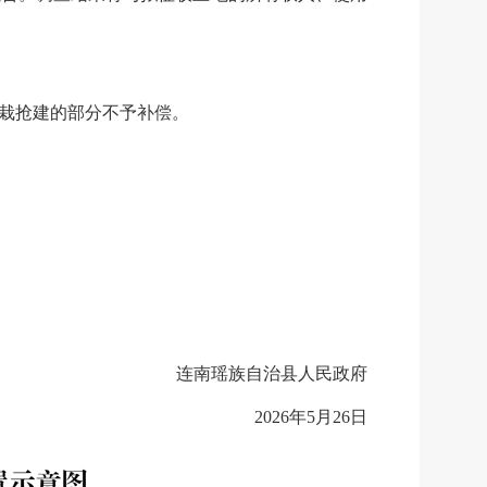
栽抢建的部分不予补偿。
连南瑶族自治县
人民政府
2026
年
5
月
26
日