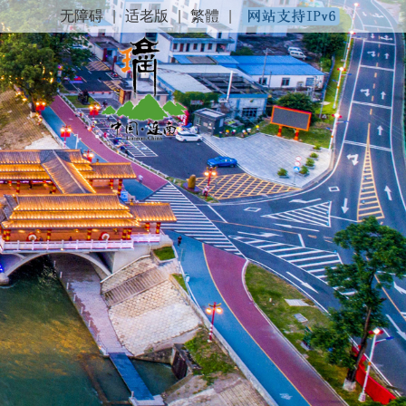
无障碍
|
适老版
|
繁體
|