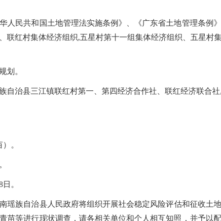
人民共和国土地管理法实施条例》、《广东省土地管理条例》
、联红村集体经济组织
,五星村第十一组集体经济组织、五星村
规划。
自治县三江镇联红村第一、第四经济合作社、联红经济联合社
5亩）。
。
月8日。
南瑶族自治县
人民政府将组织
开展社会稳定风险评估和征收土
青苗等进行现状调查，请各相关单位和个人相互知照，并予以