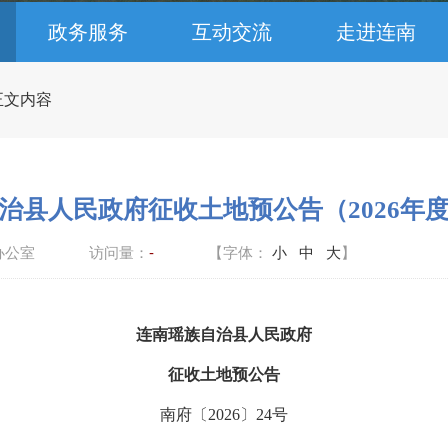
政务服务
互动交流
走进连南
 正文内容
治县人民政府征收土地预公告（2026年
办公室
访问量：
-
【字体：
小
中
大
】
连南瑶族自治县人民政府
征收土地预公告
南府〔
202
6
〕
24
号