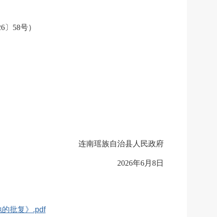
26〕
58
号）
连南瑶族自治县
人民政府
2026
年
6
月
8
日
批复》.pdf