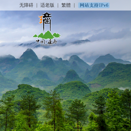
无障碍
|
适老版
|
繁體
|