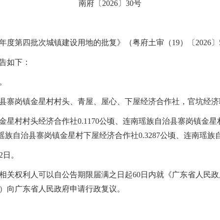
南府〔
202
6
〕
30
号
5年度
第四批
次城镇建设用地的批复》（粤府土审（
19）〔2026〕
告如下：
。
县寨岗镇金星村村头、青屋、屋心、下屋经济合作社
，
官坑经济
金星村村头经济合作社
0.1170公顷、
连南瑶族自治县寨岗镇金星
瑶族自治县寨岗镇金星村下屋经济合作社
0.3287公顷、
连南瑶族
2
日
。
相关权利人可以自公告期限届满之日起
60日内就《广东省人民政
）向广东省人民政府申请行政复议。