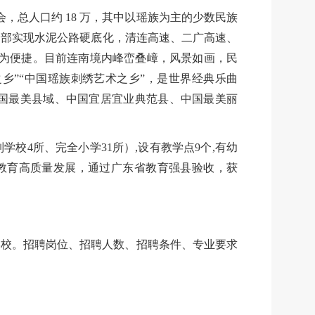
委会，总人口约 18 万，其中以瑶族为主的少数民族
全部实现水泥公路硬底化，清连高速、二广高速、
行更为便捷。目前连南境内峰峦叠嶂，风景如画，民
乡”“中国瑶族刺绣艺术之乡”，是世界经典乐曲
中国最美县域、中国宜居宜业典范县、中国最美丽
学校4所、完全小学31所）,设有教学点9个,有幼
动教育高质量发展，通过广东省教育强县验收，获
学校。招聘岗位、招聘人数、招聘条件、专业要求