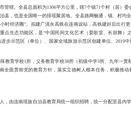
市管辖。全县总面积为
1306平方公里，辖7个镇71个村（居）
多的自治县，也是全国唯一的排瑶聚居地。全县路网畅通，镇、村均
州 3 小时经济圈”。拟建广清永高铁在连南设站，高铁建好后出
国家重点生态功能区，是“中国民间文化艺术（耍歌堂、长鼓舞）之
进步示范区（单位）、国家全域旅游示范区创建单位、2019
殊教育学校1所，义务教育学校38所（初级中学3所、九年一贯制
，连南全面贯彻党的教育方针，落实立德树人根本任务，积极推
9人，由连南瑶族自治县教育局统一组织招聘，统一分配至县内