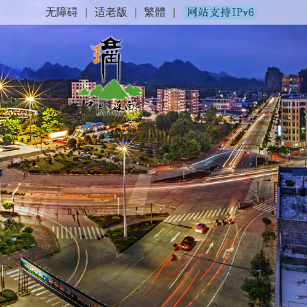
无障碍
|
适老版
|
繁體
|