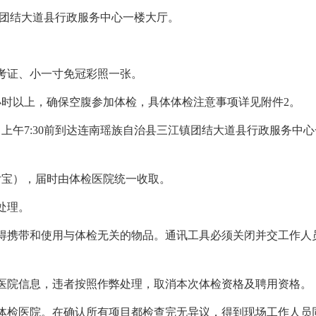
团结大道县行政服务中心一楼大厅。
准考证、小一寸免冠彩照一张。
小时以上
，确保空腹参加体检，具体体检注意事项详见附件
2
。
）上午
7:
30前到达
连南瑶族自治县三江镇团结大道县行政服务中心
支付宝），届时由体检医院统一收取。
处理。
不得携带和使用与体检无关的物品。通讯工具必须关闭并交工作
检医院信息，违者按照作弊处理，取消本次体检资格及聘用资格。
开体检医院。在确认所有项目都检查完无异议，得到现场工作人员