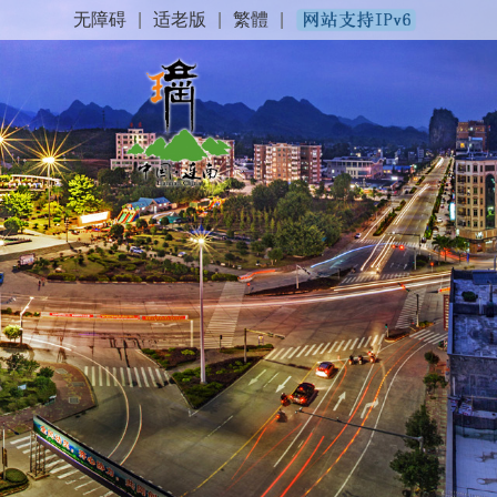
无障碍
|
适老版
|
繁體
|