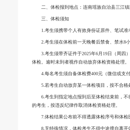
二、体检报到地点
：连南瑶族自治县三江镇
三、体检须知
1.考生须携带个人有效身份证原件、笔试
2.考生须在
体检前一天晚餐后禁食、禁水
8
3.
考生
须带齐证件于
2025年
6
月
19
日（周四
体检。
逾时未到者视作自动放弃体检资格处理
。
4.
每名考生须自备体检费
400元（微信或
5.若考生自动放弃某一体检项目，按不合格
6.考生到指定地点报到后至体检结束前，
的考生，按违反纪律作取消体检资格处理。
7.体检结果公布前不得透露体检序号和体
8.无特殊情况，体检考生不得中途擅自离