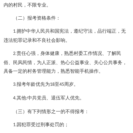
内的村民，不限专业。
（二）报考资格条件：
拥护中华人民共和国宪法，遵纪守法，品行端正，无
1.
违法犯罪记录和不良社会影响。
责任心强，身体健康，熟悉村委工作情况、了解民
2.
俗、民风民情，为人正派、热心公益事业、关心公共事务，
具备一定的村务管理能力，熟悉智能手机操作。
报考年龄优先为
至
周岁。
3.
18
45
其他
中共党员、退伍军人优先。
4.
:
（三）有下列情形之一的不得报考：
因犯罪受过刑事处罚的；
1.