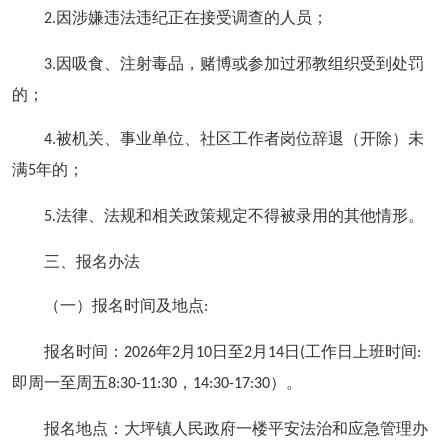
因涉嫌违法违纪正在接受调查的人员；
2.
因吸食、注射毒品，赌博或参加过邪教组织受到处罚
3.
的；
被机关、事业单位、社区工作者岗位辞退（开除）未
4.
满
年的；
5
法律、法规和相关政策规定不得被录用的其他情形。
5.
三、报名办法
（一）报名时间及地点
:
报名时间：
年
月
日至
月
日
工作日上班时间
2026
2
10
2
14
(
:
即周一至周五
，
）。
8:30-11:30
14:30-17:30
报名地点：大坪镇人民政府一楼平安法治和应急管理办