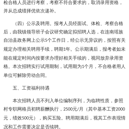
检合格人员进行考察，考察不符合要求的，取消录用资格，
并从总成绩择优依次递补。
（四）公示及聘用。报考人员经面试、体检、考察合格
后，由我镇领导班子会议研究确定拟招聘人选，在连南瑶族
自治县政务网上公示
个工作日，经公示无异议的，按照有关
5
规定办理相关聘用手续，聘期
年。公示期满后，报考者如未
1
能在规定时间内按要求办理好相关手续的，视同放弃录用资
格。本次招聘实行试用期制，试用期为
个月，不合格者用人
1
单位可解除劳动合同。
五、工资福利待遇
本次招聘人员不列入单位编制序列，为临聘性质，参照
村专职网格员初聘薪酬执行，
元
月（其中基本工资
2500
/
2000
元，绩效
元），购买五险。聘用期满后，视其工作表现情
500
况和工作需要决定是否续聘。