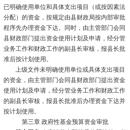
已明确使用单位和具体支出项目
（
或按因素法
分配
）的资金
，按
规定由县
财政局
按
内部审批
程序
先
办理资金
下达
。
同时，
由主管部门
会
同
县
财政部门提出
资金使用计划及申请，经分管
业务工作和财政工作的副县长审核，报县长批
准后按计划使用。
上级文件未明确使用单位或具体支出项目
的资金，由主管部门
会
同
县
财政部门提出
资金
使用计划及申请，经分管业务工作和财政工作
的副县长审核，报县长批准后
办理资金
下达并
按计划使用。
第三章 政府性基金预算资金审批