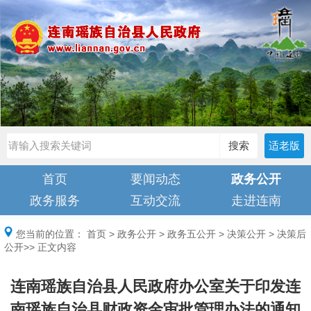
搜索
适老版
首页
要闻动态
政务公开
政务服务
互动交流
走进连南
您当前的位置：
首页
>
政务公开
>
政务五公开
>
决策公开
>
决策后
公开
>> 正文内容
连南瑶族自治县人民政府办公室关于印发连
南瑶族自治县财政资金审批管理办法的通知