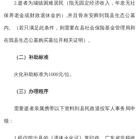
2.逝者为
城镇困难居民（指无固定经济收入，年老无社
保养老金或财政退休金的）
,
并且骨灰
安葬到我县生态公墓
内
。（若只满足此条件，则需要在县社会保险基金管理局和
在我县生态公墓购买墓位开相关证明）。
（二）补助标准
火化补助标准为
1000元/位。
（三）办理程序
需要
逝者
亲属携带以下资料到县民政退役军人事务局申
领：
1.殡仪馆出具的《遗体火化证》复印件
、
广东省非税收