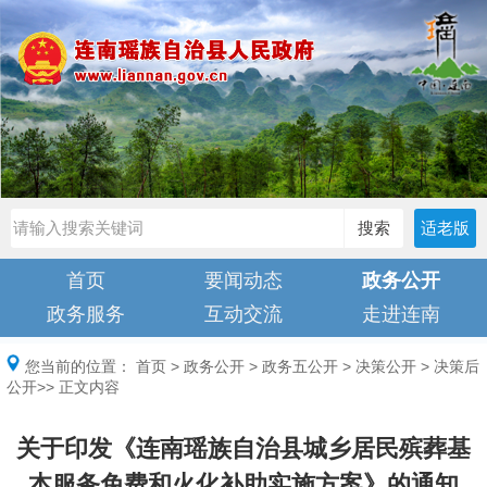
搜索
适老版
首页
要闻动态
政务公开
政务服务
互动交流
走进连南
您当前的位置：
首页
>
政务公开
>
政务五公开
>
决策公开
>
决策后
公开
>> 正文内容
关于印发《连南瑶族自治县城乡居民殡葬基
本服务免费和火化补助实施方案》的通知