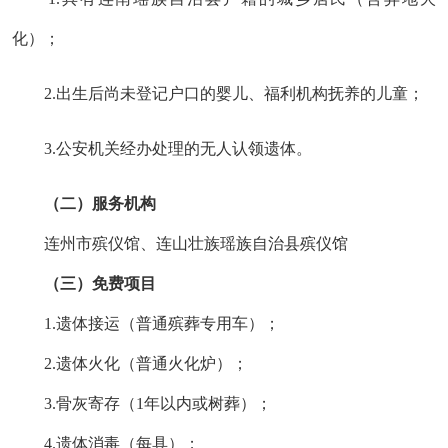
化）
；
2.出生后尚未登记户口的婴儿、福利机构抚养的儿童；
3.公安机关经办处理的无人认领遗体。
（二）服务机构
连州市殡仪馆、连山壮族瑶族自治县殡仪馆
（
三
）
免费项目
1
.
遗体接运（普通殡葬专用车）；
2
.
遗体火化（普通火化炉）；
3
.
骨灰寄存（
1年以内或树葬）
；
4.
遗体消毒（每具）；