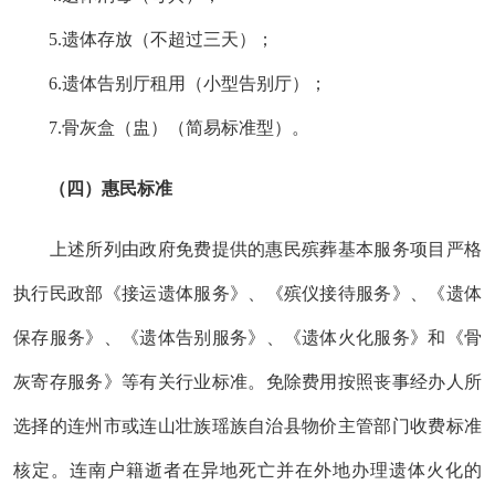
5.
遗体存放（不超过三天）；
6.
遗体告别厅租用（小型告别厅
）
；
7
.
骨灰
盒
（盅）（简易标准型）。
（四）惠民标准
上述所列
由政府
免费
提供的惠民
殡葬基本服务项目
严格
执行民政部
《接运遗体服务》、
《殡仪接待服务》
、
《遗体
保存服务》
、
《遗体告别服务》
、
《遗体火化服务》
和
《骨
灰寄存服务》等有关行业标准
。
免除费用按照丧事经办人所
选择的连州市或连山壮族瑶族自治县物价主管部门收费标准
核定。
连南户籍逝者在异地死亡并在外地办理遗体火化的