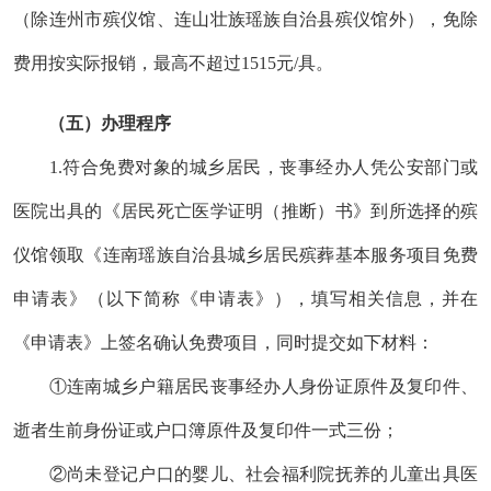
（除连州市殡仪馆、连山壮族瑶族自治县殡仪馆外），
免除
费用按实际报销，最高不超过
1515元/具。
（五）
办理程序
1.
符合免费对象的城乡居民，丧事经办人
凭公安部门或
医院出具的《居民死亡医学证明（推断）书》到
所选择的殡
仪馆
领取《连南瑶族自治县城乡居民殡葬基本服务项目免费
申请表》（以下简称《申请表》），填写相关信息，并在
《申请表》上签名确认免费项目，同时提交如下材料：
①连南城乡户籍居民
丧事
经办人身份证原件及复印件
、
逝者生前身份证或户口簿原件及复印件
一式
三
份；
②尚未登记户口的婴儿、社会福利院抚养的儿童出具医