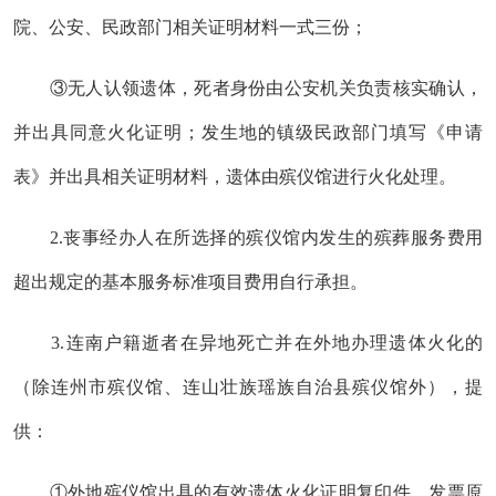
院、公安、民政部门相关证明材料一式
三
份；
③无人认领遗体，死者身份由公安机关负责核实确认，
并出具同意火化证明；发生地的镇级民政部门填写《申请
表》并出具相关证明材料，遗体由殡仪馆进行火化处理。
2.
丧事经办人在
所选择的
殡仪馆内发生的殡葬服务费用
超出规定的基本服务标准项目费用自行承担。
3.
连
南户籍逝者在异地死亡并在外地办理遗体火化的
（除连州市殡仪馆、连山壮族瑶族自治县殡仪馆外），
提
供
：
①
外地殡仪馆出具的有效遗体火化证明
复印件
、发票原