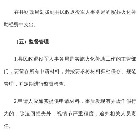
在县财政局划拨到县民政
退役军人事务
局的
殡葬火化补
助
经费中支出。
（五）
监督管理
1.
县民政
退役军人事务
局是
实施火化补助
工作的主管部
门，
要
留存所有申请材料，并按要求将材料归档保存、规范
管理
，并
定期进行监督检查。
2.
申请人应如实提供申请材料，事后发现有弄虚作假行
为的，除追回损失外，视情节严重程度，追究相关人员责
任
。