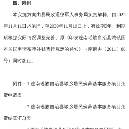
四
、附则
本实施方案由县民政
退役军人事务
局负责解释。自
2025
年
11
月
11
日
起
施行，至
2030
年
11
月
10
日止，有效期
5
年
，
到期
后根据实际情况调整完善。
原《印发连南瑶族自治县城镇困
难居民申请殡葬补贴暂行规定的通知》（南府办〔
2011
〕
88
号
）同时废止。
附件：
1.连南瑶族自治县城乡居民殡葬基本服务项目免
费申请表
2.连南瑶族自治县城乡居民殡葬基本服务项目免
费结算汇总表